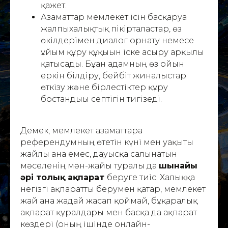
қажет.
Азаматтар мемлекет ісін басқаруға
жалпыхалықтық пікірталастар, өз
өкілдерімен диалог орнату немесе
ұйым құру құқығын іске асыру арқылы
қатысады. Бұған адамның өз ойын
еркін білдіру, бейбіт жиналыстар
өткізу және бірлестіктер құру
бостандығы септігін тигізеді.
Демек, мемлекет азаматтарға
референдумның өтетін күні мен уақыты
жайлы ғана емес, дауысқа салынатын
мәселенің мән-жайы туралы да
шынайы
әрі толық ақпарат
беруге тиіс. Халыққа
негізгі ақпаратты берумен қатар, мемлекет
жай ғана жағдай жасап қоймай, бұқаралық
ақпарат құралдары мен басқа да ақпарат
көздері (оның ішінде онлайн-