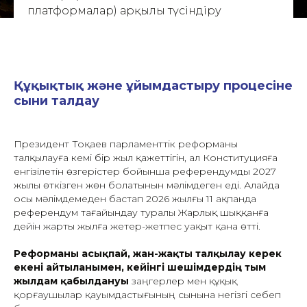
платформалар) арқылы түсіндіру
жұмыстарын өзі тікелей ұйымдастыруға
міндетті.
Құқықтық және ұйымдастыру процесіне
сыни талдау
Президент Тоқаев парламенттік реформаны
талқылауға кемі бір жыл қажеттігін, ал Конституцияға
енгізілетін өзгерістер бойынша референдумды 2027
жылы өткізген жөн болатынын мәлімдеген еді. Алайда
осы мәлімдемеден бастап 2026 жылғы 11 ақпанда
референдум тағайындау туралы Жарлық шыққанға
дейін жарты жылға жетер-жетпес уақыт қана өтті.
Реформаны асықпай, жан-жақты талқылау керек
екені айтылғанымен, кейінгі шешімдердің тым
жылдам қабылдануы
заңгерлер мен құқық
қорғаушылар қауымдастығының сынына негізгі себеп