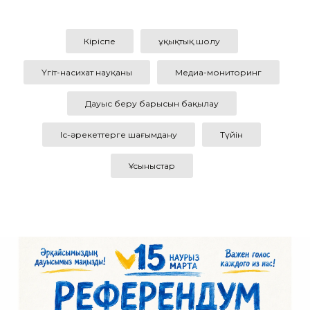
Кіріспе
Құқықтық шолу
Үгіт-насихат науқаны
Медиа-мониторинг
Дауыс беру барысын бақылау
Іс-әрекеттерге шағымдану
Түйін
Ұсыныстар