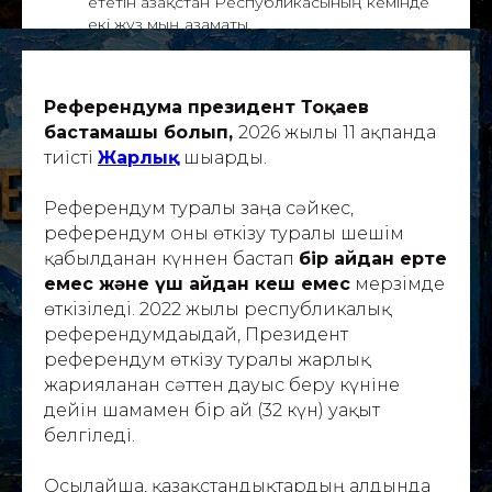
ететін Қазақстан Республикасының кемінде
екі жүз мың азаматы.
Референдумға президент Тоқаев
бастамашы болып,
2026 жылғы 11 ақпанда
тиісті
Жарлық
шығарды.
Референдум туралы заңға сәйкес,
референдум оны өткiзу туралы шешiм
қабылданған күннен бастап
бiр айдан ерте
емес және үш айдан кеш емес
мерзiмде
өткiзiледi. 2022 жылғы республикалық
референдумдағыдай, Президент
референдум өткізу туралы жарлық
жарияланған сәттен дауыс беру күніне
дейін шамамен бір ай (32 күн) уақыт
белгіледі.
Осылайша, қазақстандықтардың алдында