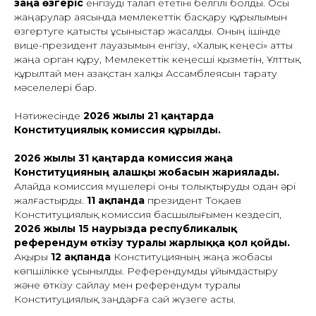
заңға өзгеріс
енгізуді талап ететіні белгілі болды. Осы
жаңарулар аясында мемлекеттік басқару құрылымын
өзгертуге қатысты ұсыныстар жасалды. Оның ішінде
вице-президент лауазымын енгізу, «Халық кеңесі» атты
жаңа орган құру, Мемлекеттік кеңесші қызметін, Ұлттық
құрылтай мен Қазақстан халқы Ассамблеясын тарату
мәселелері бар.
Нәтижесінде
2026 жылғы 21 қаңтарда
Конституциялық комиссия құрылды.
2026 жылғы 31 қаңтарда комиссия жаңа
Конституцияның алғашқы жобасын жариялады.
Алайда комиссия мүшелері оны толықтыруды одан әрі
жалғастырды.
11 ақпанда
президент Тоқаев
Конституциялық комиссия басшылығымен кездесіп,
2026 жылғы 15 наурызда республикалық
референдум өткізу туралы жарлыққа қол қойды.
Ақыры
12 ақпанда
Конституцияның жаңа жобасы
көпшілікке ұсынылды. Референдумды ұйымдастыру
және өткізу сайлау мен референдум туралы
Конституциялық заңдарға сай жүзеге асты.