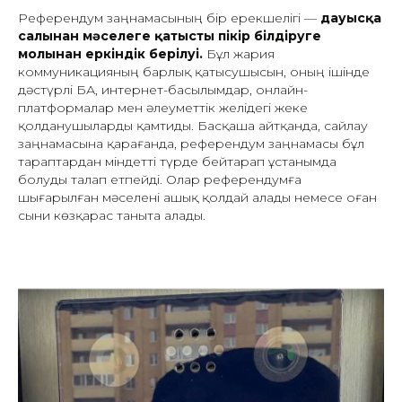
Референдум заңнамасының бір ерекшелігі —
дауысқа
салынған мәселеге қатысты пікір білдіруге
молынан еркіндік берілуі.
Бұл жария
коммуникацияның барлық қатысушысын, оның ішінде
дәстүрлі БАҚ, интернет-басылымдар, онлайн-
платформалар мен әлеуметтік желідегі жеке
қолданушыларды қамтиды. Басқаша айтқанда, сайлау
заңнамасына қарағанда, референдум заңнамасы бұл
тараптардан міндетті түрде бейтарап ұстанымда
болуды талап етпейді. Олар референдумға
шығарылған мәселені ашық қолдай алады немесе оған
сыни көзқарас таныта алады.