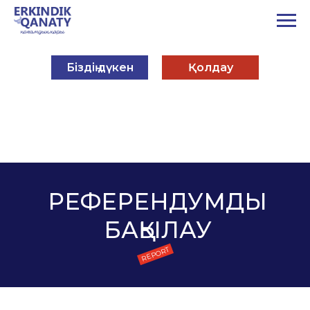
Біздің дүкен
Қолдау
РЕФЕРЕНДУМДЫ
БАҚЫЛАУ
REPORT