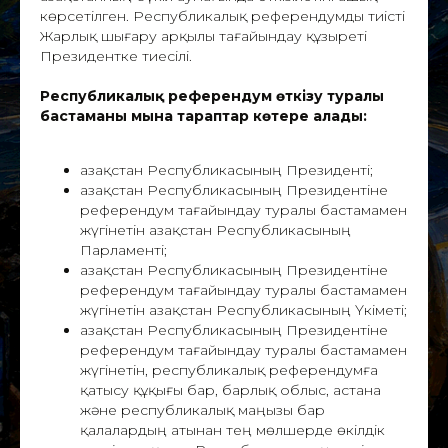
көрсетілген. Республикалық референдумды тиісті
Жарлық шығару арқылы тағайындау құзыреті
Президентке тиесілі.
Республикалық референдум өткізу туралы
бастаманы мына тараптар көтере алады:
Қазақстан Республикасының Президенті;
Қазақстан Республикасының Президентіне
референдум тағайындау туралы бастамамен
жүгінетін Қазақстан Республикасының
Парламенті;
Қазақстан Республикасының Президентіне
референдум тағайындау туралы бастамамен
жүгінетін Қазақстан Республикасының Үкіметі;
Қазақстан Республикасының Президентіне
референдум тағайындау туралы бастамамен
жүгінетін, республикалық референдумға
қатысу құқығы бар, барлық облыс, астана
және республикалық маңызы бар
қалалардың атынан тең мөлшерде өкілдік