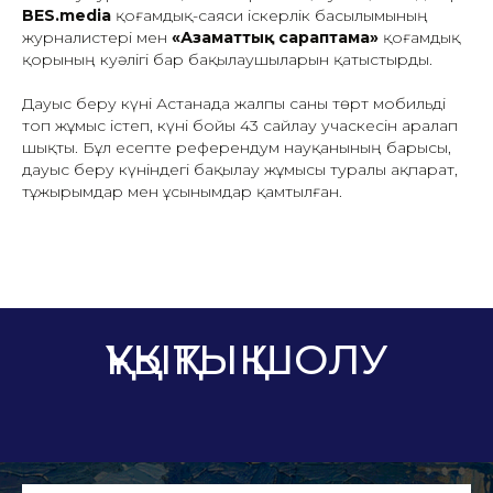
BES.media
қоғамдық-саяси іскерлік басылымының
журналистері мен
«Азаматтық сараптама»
қоғамдық
қорының куәлігі бар бақылаушыларын қатыстырды.
Дауыс беру күні Астанада жалпы саны төрт мобильді
топ жұмыс істеп, күні бойы 43 сайлау учаскесін аралап
шықты. Бұл есепте референдум науқанының барысы,
дауыс беру күніндегі бақылау жұмысы туралы ақпарат,
тұжырымдар мен ұсынымдар қамтылған.
ҚҰҚЫҚТЫҚ ШОЛУ