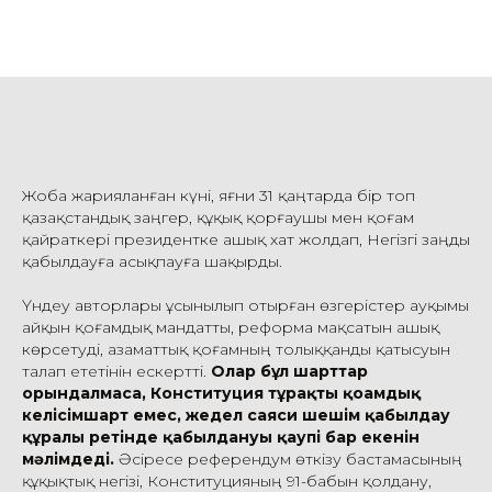
Жоба жарияланған күні, яғни 31 қаңтарда бір топ
қазақстандық заңгер, құқық қорғаушы мен қоғам
қайраткері президентке ашық хат жолдап, Негізгі заңды
қабылдауға асықпауға шақырды.
Үндеу авторлары ұсынылып отырған өзгерістер ауқымы
айқын қоғамдық мандатты, реформа мақсатын ашық
көрсетуді, азаматтық қоғамның толыққанды қатысуын
талап ететінін ескертті.
Олар бұл шарттар
орындалмаса, Конституция тұрақты қоғамдық
келісімшарт емес, жедел саяси шешім қабылдау
құралы ретінде қабылдануы қаупі бар екенін
мәлімдеді.
Әсіресе референдум өткізу бастамасының
құқықтық негізі, Конституцияның 91-бабын қолдану,