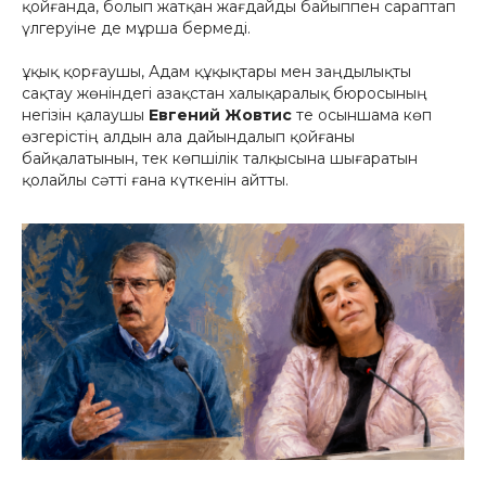
қойғанда, болып жатқан жағдайды байыппен сараптап
үлгеруіне де мұрша бермеді.
Құқық қорғаушы, Адам құқықтары мен заңдылықты
сақтау жөніндегі Қазақстан халықаралық бюросының
негізін қалаушы
Евгений Жовтис
те осыншама көп
өзгерістің алдын ала дайындалып қойғаны
байқалатынын, тек көпшілік талқысына шығаратын
қолайлы сәтті ғана күткенін айтты.