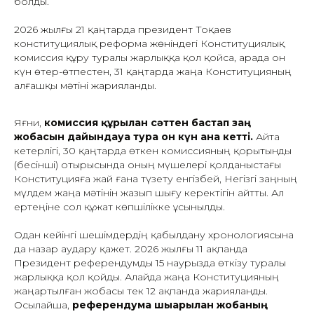
болды.
2026 жылғы 21 қаңтарда президент Тоқаев
конституциялық реформа жөніндегі Конституциялық
комиссия құру туралы жарлыққа қол қойса, арада он
күн өтер-өтпестен, 31 қаңтарда жаңа Конституцияның
алғашқы мәтіні жарияланды.
Яғни,
комиссия құрылған сәттен бастап заң
жобасын дайындауға тура он күн ғана кетті.
Айта
кетерлігі, 30 қаңтарда өткен комиссияның қорытынды
(бесінші) отырысында оның мүшелері қолданыстағы
Конституцияға жай ғана түзету енгізбей, Негізгі заңның
мүлдем жаңа мәтінін жазып шығу керектігін айтты. Ал
ертеңіне сол құжат көпшілікке ұсынылды.
Одан кейінгі шешімдердің қабылдану хронологиясына
да назар аудару қажет. 2026 жылғы 11 ақпанда
Президент референдумды 15 наурызда өткізу туралы
жарлыққа қол қойды. Алайда жаңа Конституцияның
жаңартылған жобасы тек 12 ақпанда жарияланды.
Осылайша,
референдумға шығарылған жобаның