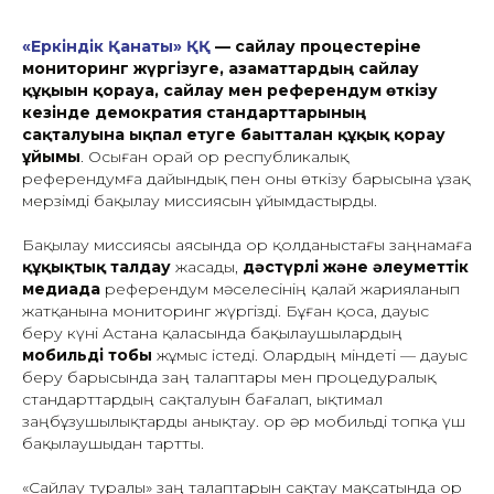
«Еркіндік Қанаты» ҚҚ
— сайлау процестеріне
мониторинг жүргізуге, азаматтардың сайлау
құқығын қорғауға, сайлау мен референдум өткізу
кезінде демократия стандарттарының
сақталуына ықпал етуге бағытталған құқық қорғау
ұйымы
. Осыған орай Қор республикалық
референдумға дайындық пен оны өткізу барысына ұзақ
мерзімді бақылау миссиясын ұйымдастырды.
Бақылау миссиясы аясында Қор қолданыстағы заңнамаға
құқықтық талдау
жасады,
дәстүрлі және әлеуметтік
медиада
референдум мәселесінің қалай жарияланып
жатқанына мониторинг жүргізді. Бұған қоса, дауыс
беру күні Астана қаласында бақылаушылардың
мобильді тобы
жұмыс істеді. Олардың міндеті — дауыс
беру барысында заң талаптары мен процедуралық
стандарттардың сақталуын бағалап, ықтимал
заңбұзушылықтарды анықтау. Қор әр мобильді топқа үш
бақылаушыдан тартты.
«Сайлау туралы» заң талаптарын сақтау мақсатында Қор