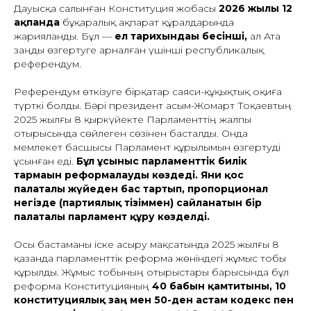
Дауысқа салынған Конституция жобасы
2026 жылғы 12
ақпанда
бұқаралық ақпарат құралдарында
жарияланды. Бұл —
ел тарихындағы бесінші,
ал Ата
заңды өзгертуге арналған үшінші республикалық
референдум.
Референдум өткізуге бірқатар саяси-құқықтық оқиға
түрткі болды. Бәрі президент Қасым-Жомарт Тоқаевтың
2025 жылғы 8 қыркүйекте Парламенттің жалпы
отырысында сөйлеген сөзінен басталды. Онда
мемлекет басшысы Парламент құрылымын өзгертуді
ұсынған еді.
Бұл ұсыныс парламенттік билік
тармағын реформалауды көздеді. Яғни қос
палаталы жүйеден бас тартып, пропорционал
негізде (партиялық тізіммен) сайланатын бір
палаталы парламент құру көзделді.
Осы бастаманы іске асыру мақсатында 2025 жылғы 8
қазанда парламенттік реформа жөніндегі жұмыс тобы
құрылды. Жұмыс тобының отырыстары барысында бұл
реформа Конституцияның
40 бабын қамтитыны, 10
конституциялық заң мен 50-ден астам кодекс пен