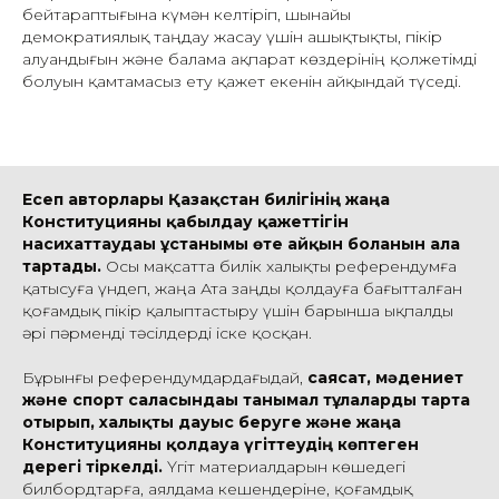
бейтараптығына күмән келтіріп, шынайы
демократиялық таңдау жасау үшін ашықтықты, пікір
алуандығын және балама ақпарат көздерінің қолжетімді
болуын қамтамасыз ету қажет екенін айқындай түседі.
Есеп авторлары Қазақстан билігінің жаңа
Конституцияны қабылдау қажеттігін
насихаттаудағы ұстанымы өте айқын болғанын алға
тартады.
Осы мақсатта билік халықты референдумға
қатысуға үндеп, жаңа Ата заңды қолдауға бағытталған
қоғамдық пікір қалыптастыру үшін барынша ықпалды
әрі пәрменді тәсілдерді іске қосқан.
Бұрынғы референдумдардағыдай,
саясат, мәдениет
және спорт саласындағы танымал тұлғаларды тарта
отырып, халықты дауыс беруге және жаңа
Конституцияны қолдауға үгіттеудің көптеген
дерегі тіркелді.
Үгіт материалдарын көшедегі
билбордтарға, аялдама кешендеріне, қоғамдық