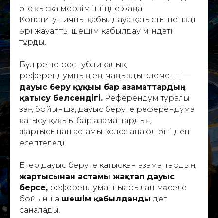
өте қысқа мерзім ішінде жаңа
Конституцияны қабылдауға қатысты негізді
әрі жауапты шешім қабылдау міндеті
тұрды.
Бұл ретте республикалық
референдумның ең маңызды элементі —
дауыс беру құқығы бар азаматтардың
қатысу белсендігі.
Референдум туралы
заң бойынша, дауыс беруге референдумға
қатысу құқығы бар азаматтардың
жартысынан астамы келсе ғана ол өтті деп
есептеледі.
Егер дауыс беруге қатысқан азаматтардың
жартысынан астамы жақтап дауыс
берсе,
референдумға шығарылған мәселе
бойынша
шешім қабылданды
деп
саналады.