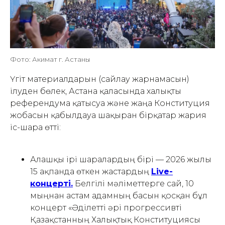
Фото: Акимат г. Астаны
Үгіт материалдарын (сайлау жарнамасын)
ілуден бөлек, Астана қаласында халықты
референдумға қатысуға және жаңа Конституция
жобасын қабылдауға шақырған бірқатар жария
іс-шара өтті:
Алғашқы ірі шаралардың бірі — 2026 жылғы
15 ақпанда өткен жастардың
Live-
концерті.
Белгілі мәліметтерге сай, 10
мыңнан астам адамның басын қосқан бұл
концерт «Әділетті әрі прогрессивті
Қазақстанның Халықтық Конституциясы