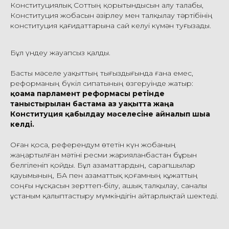
Конституциялық Соттың қорытындысын алу талабы,
Конституция жобасын әзірлеу мен талқылау тәртібінің
конституция қағидаттарына сай келуі күмән туғызады.
Бұл үндеу жауапсыз қалды.
Басты мәселе уақыттың тығыздығында ғана емес,
реформаның бүкіл сипатының өзгеруінде жатыр:
қоғамға парламент реформасы ретінде
таныстырылған бастама аз уақытта жаңа
Конституция қабылдау мәселесіне айналып шыға
келді.
Оған қоса, референдум өтетін күн жобаның
жаңартылған мәтіні ресми жарияланбастан бұрын
белгіленіп қойды. Бұл азаматтардың, сарапшылар
қауымының, БАҚ пен азаматтық қоғамның құжаттың
соңғы нұсқасын зерттеп-білу, ашық талқылау, саналы
ұстаным қалыптастыру мүмкіндігін айтарлықтай шектеді.