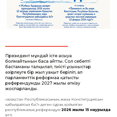
Президент мұндай істе асығуға
болмайтынын баса айтты. Сол себепті
бастаманы талқылап, тиісті ұсыныстар
әзірлеуге бір жыл уақыт беріліп, ал
парламенттік реформаға қатысты
референдумды 2027 жылы өткізу
жоспарланды.
«Қазақстан Республикасының жаңа Конституциясын
қабылдайсыз ба?» деген сұрақ қойылған
республикалық референдум
2026 жылғы 15 наурызда
өтті.