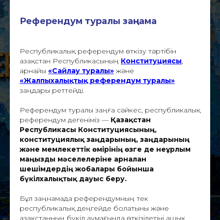
Референдум туралы заңнама
Республикалық референдум өткізу тәртібін
Қазақстан Республикасының
Конституциясы
,
арнайы
«Сайлау туралы»
және
«Жалпыхалықтық референдум туралы»
заңдары реттейді.
Референдум туралы заңға сәйкес, республикалық
референдум дегеніміз —
Қазақстан
Республикасы Конституциясының,
конституциялық заңдарының, заңдарының
және мемлекеттiк өмiрiнiң өзге де неғұрлым
маңызды мәселелерiне арналған
шешiмдердiң жобалары бойынша
бүкiлхалықтық дауыс беру.
Бұл заңнамада референдумның тек
республикалық деңгейде болатыны және
Қазақстанның бүкіл аумағында өткізілетіні ашық