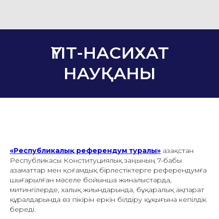
ҮГІТ-НАСИХАТ
НАУҚАНЫ
«Республикалық референдум туралы»
Қазақстан
Республикасы Конституциялық заңының 7-бабы
азаматтар мен қоғамдық бірлестіктерге референдумға
шығарылған мәселе бойынша жиналыстарда,
митингілерде, халық жиындарында, бұқаралық ақпарат
құралдарында өз пікірін еркін білдіру құқығына кепілдік
береді.