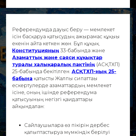
Референдумда дауыс беру — мемлекет
ісін басқаруға қатысудың ажырамас құқығы
екенін айта кеткен жөн. Бұл құқық
Конституцияның
33-бабында және
Азаматтық және саяси құқықтар
туралы халықаралық пактінің
(АСҚТХП)
25-бабында бекітілген.
АСҚТХП-ның 25-
бабына
қатысты Жалпы сипаттағы
ескертулерде азаматтардың мемлекет
ісіне, оның ішінде референдумға
қатысуының негізгі қағидаттары
айқындалған:
Сайлаушыларға өз пікірін дербес
қалыптастыруға мүмкіндік берілуі