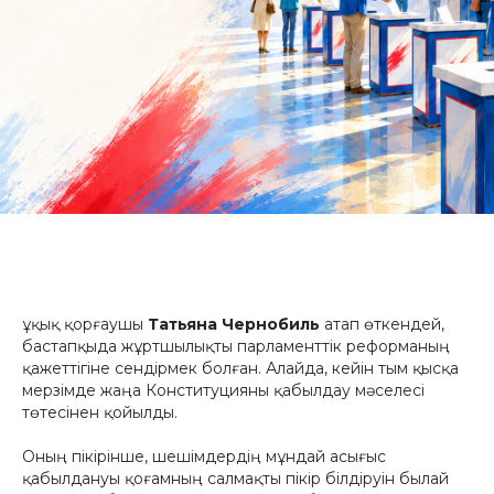
Құқық қорғаушы
Татьяна Чернобиль
атап өткендей,
бастапқыда жұртшылықты парламенттік реформаның
қажеттігіне сендірмек болған. Алайда, кейін тым қысқа
мерзімде жаңа Конституцияны қабылдау мәселесі
төтесінен қойылды.
Оның пікірінше, шешімдердің мұндай асығыс
қабылдануы қоғамның салмақты пікір білдіруін былай