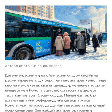
Авторлық фото ЖИ арқылы өңделді
Дегенмен, әркімнің өз ойын еркін білдіру құқығына
ресми түрде кепілдік берілгенімен, ақпарат кеңістігінде
көбіне мемлекеттік қызметшілердің, мемлекеттік орган
өкілдері мен Конституциялық комиссия мүшелері
таратқан ақпарат басым болды. Мұның өзі тек бір
ұстанымды, яғни референдумға қатысып, жаңа
Конституцияны қабылдауды ғана ілгерілетіп жатқандай
әсер қалдырды. Бұл жағдай ақпарат ортасының