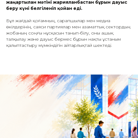
жаңартылған мәтіні жарияланбастан бұрын дауыс
беру күні белгіленіп қойған еді.
Бұл жағдай қоғамның, сарапшылар мен медиа
өкілдерінің, саяси партиялар мен азаматтық сектордың
жобаның соңғы нұсқасын танып-білу, оны ашық
талқылау және дауыс бермес бұрын нақты ұстаным
қалыптастыру мүмкіндігін айтарлықтай шектеді.