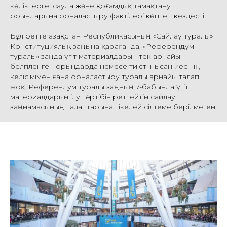
көліктерге, сауда және қоғамдық тамақтану
орындарына орналастыру фактілері көптеп кездесті.
Бұл ретте Қазақстан Республикасының «Сайлау туралы»
Конституциялық заңына қарағанда, «Референдум
туралы» заңда үгіт материалдарын тек арнайы
белгіленген орындарда немесе тиісті нысан иесінің
келісімімен ғана орналастыру туралы арнайы талап
жоқ. Референдум туралы заңның 7-бабында үгіт
материалдарын ілу тәртібін реттейтін сайлау
заңнамасының талаптарына тікелей сілтеме берілмеген.