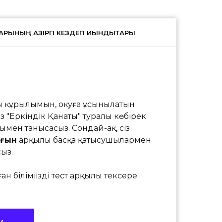
ҚТАРЫНЫҢ ҚАЗІРГІ КЕЗДЕГІ ҚИЫНДЫҚТАРЫ
ың құрылымын, оқуға ұсынылатын
із "Еркіндік Қанаты" туралы көбірек
ымен танысасыз. Сондай-ақ, сіз
ығын
арқылы басқа қатысушылармен
ыз.
ан біліміңізді тест арқылы тексере