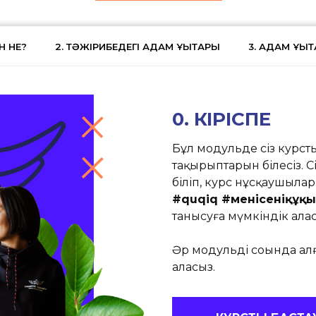
ЕН НЕ?
2. ТӘЖІРИБЕДЕГІ АДАМ ҚҰҚЫҚТАРЫ
3. АДАМ ҚҰҚЫ
0. КІРІСПЕ
Бұл модульде сіз курст
тақырыптарын білесіз. С
біліп, курс нұсқаушылар
#quqiq #меніңсеніңқұқ
танысуға мүмкіндік алас
Әр модульдің соңында алғ
аласыз.