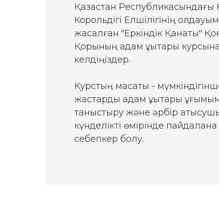
Қазақстан Республикасындағы
Корольдігі Елшілігінің қолдауы
жасалған "Еркіндік Қанаты" Қо
Қорының адам құқықтары курсына
келдіңіздер.
Курстың мақсаты - мүмкіндігінш
жастарды адам құқықтары ұғымы
таныстыру және әрбір қатысу
күнделікті өмірінде пайдалана
себепкер болу.