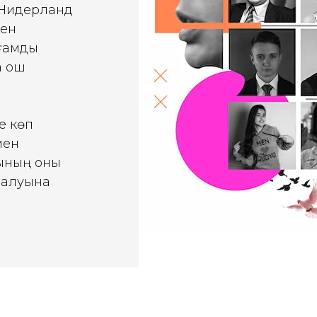
 Нидерланд
мен
ғамдық
 қош
е көп
мен
шының оны
 алуына