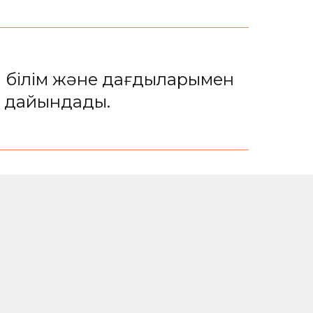
н білім және дағдыларымен
р дайындады.