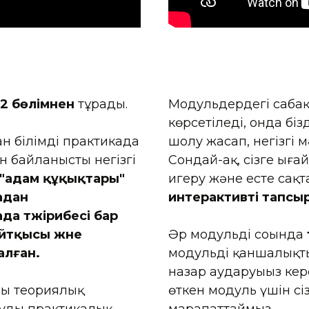
 2 бөлімнен
тұрады.
Модульдердегі саба
көрсетіледі, онда бі
ан білімді практикада
шолу жасап, негізгі 
н байланысты негізгі
Сондай-ақ, сізге ың
"адам құқықтары"
игеру және есте сақт
ңадан
интерактивті тапс
да тәжірибесі бар
айтқысы және
Әр модульдің соңында
алған.
модульді қаншалықты 
назар аударуыңыз кере
ың теориялық
өткен модуль үшін сі