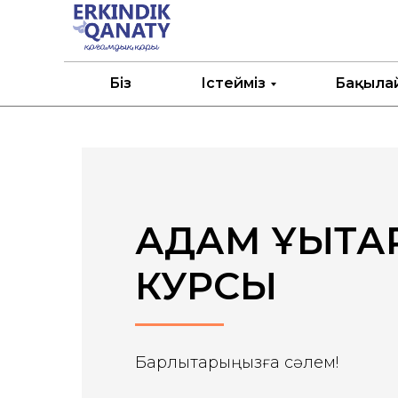
Біз
Істейміз
Бақыла
АДАМ ҚҰҚЫҚТ
КУРСЫ
Барлықтарыңызға сәлем!