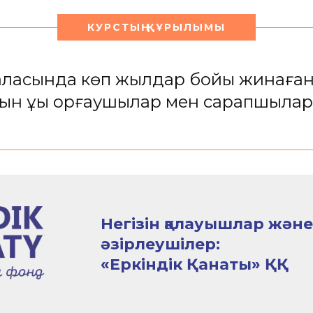
КУРСТЫҢ ҚҰРЫЛЫМЫ
ы саласында көп жылдар бойы жинаға
йын құқық қорғаушылар мен сарапшыла
Негізін қалауышлар және
әзірлеушілер:
«Еркіндік Қанаты» ҚҚ