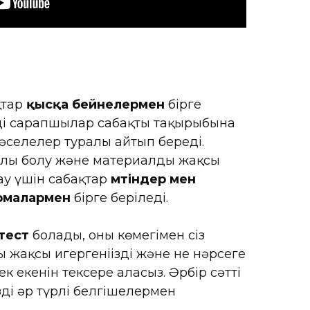
қтар
қысқа бейнелермен
бірге
здің сарапшылар сабақтың тақырыбына
мәселелер туралы айтып береді.
ғайлы болу және материалды жақсы
ау үшін сабақтар
мәтіндер мен
ырмалармен
бірге беріледі.
тест
болады, оның көмегімен сіз
жақсы игергеніңізді және не нәрсеге
к екенін тексере аласыз. Әрбір сәтті
зді әр түрлі белгішелермен