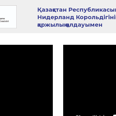
Қазақстан Республикас
Нидерланд Корольдігінің
қаржылық қолдауымен