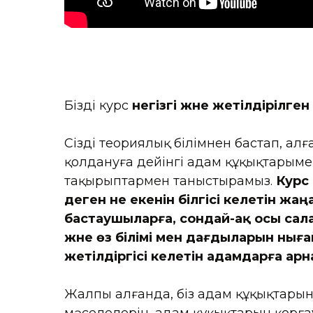
Біздің курс
негізгі және жетілдірілген
Сізді теориялық білімнен бастап, алғ
қолдануға дейінгі адам құқықтарыме
тақырыптармен таныстырамыз.
Курс 
деген не екенін білгісі келетін жа
бастаушыларға, сондай-ақ осы сала
және өз білімі мен дағдыларын нығ
жетілдіргісі келетін адамдарға арн
Жалпы алғанда, біз адам құқықтарын