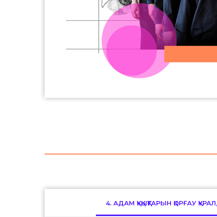
4. АДАМ ҚҰҚЫҚТАРЫН ҚОРҒАУ ҚҰ