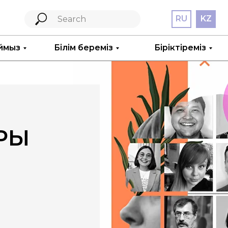
RU
KZ
ймыз
Білім береміз
Біріктіреміз
EN
АРЫ