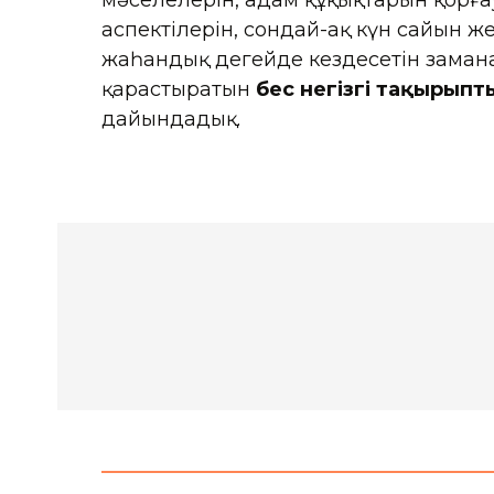
мәселелерін, адам құқықтарын қорға
аспектілерін, сондай-ақ күн сайын же
жаһандық деңгейде кездесетін заман
қарастыратын
бес негізгі тақырыпт
дайындадық.