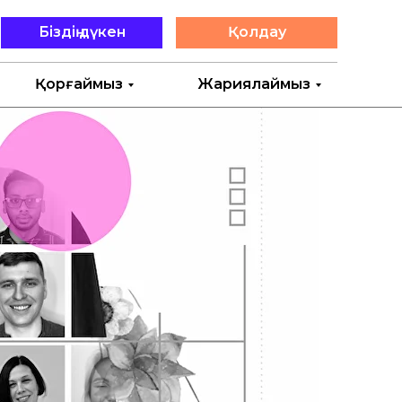
Біздің дүкен
Қолдау
Қорғаймыз
Жариялаймыз