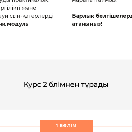
удың практикалық
марапаттаймыз.
ргілікті және
ауи сын-қатерлерді
Барлық белгішелерд
ық модуль
атаныңыз!
Курс 2 бөлімнен тұрады
1 БӨЛІМ