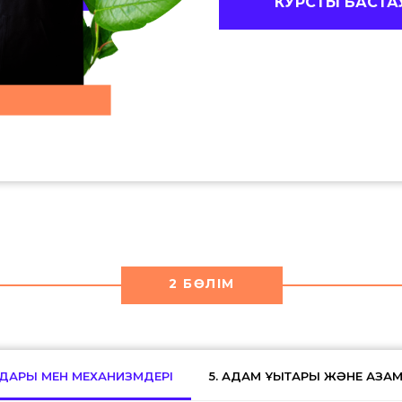
КУРСТЫ БАСТА
2 БӨЛІМ
РАЛДАРЫ МЕН МЕХАНИЗМДЕРІ
5. АДАМ ҚҰҚЫҚТАРЫ ЖӘНЕ АЗАМ