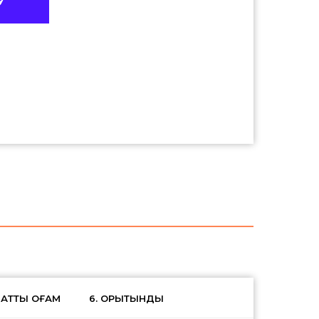
У
АТТЫҚ ҚОҒАМ
6. ҚОРЫТЫНДЫ