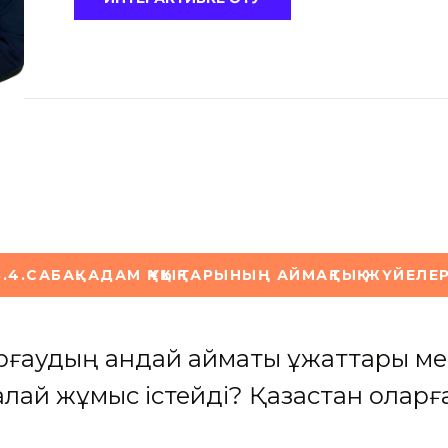
3.4.САБАҚ. АДАМ ҚҰҚЫҚТАРЫНЫҢ АЙМАҚТЫҚ ЖҮЙЕЛЕР
қорғаудың қандай аймақтық құжаттары м
қалай жұмыс істейді? Қазақстан оларғ