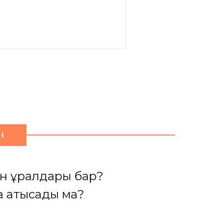
І
ен құралдары бар?
а қатысады ма?