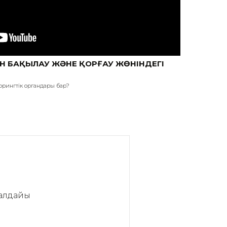
Н БАҚЫЛАУ ЖӘНЕ ҚОРҒАУ ЖӨНІНДЕГІ
орингтік органдары бар?
алдайық