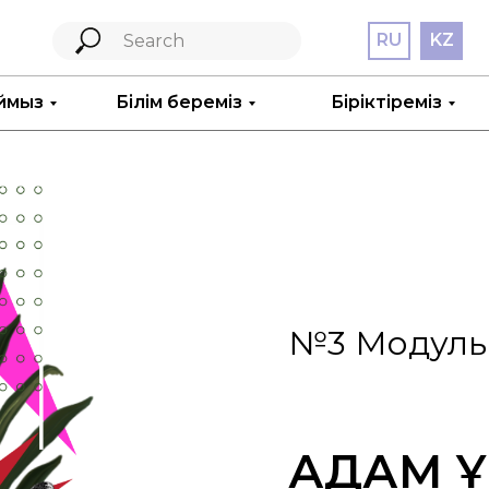
RU
KZ
ймыз
Білім береміз
Біріктіреміз
EN
№3 Модуль
АДАМ Қ