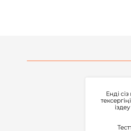
Енді сі
тексергің
іздеу
Тест