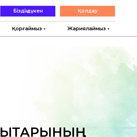
Біздің дүкен
Қолдау
Қорғаймыз
Жариялаймыз
ҰҚЫҚТАРЫНЫҢ