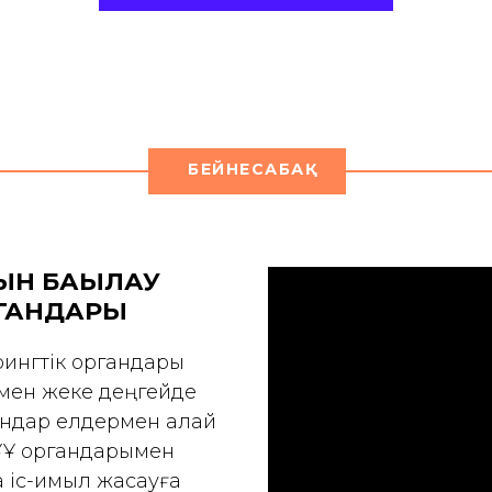
БЕЙНЕСАБАҚ
АРЫН БАҚЫЛАУ
РГАНДАРЫ
рингтік органдары
рмен жеке деңгейде
андар елдермен қалай
БҰҰ органдарымен
 іс-қимыл жасауға