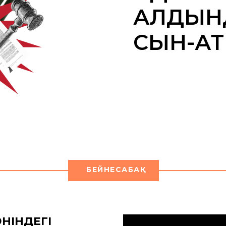
АЛДЫНД
СЫН-ҚА
БЕЙНЕСАБАҚ
ЖӨНІНДЕГІ