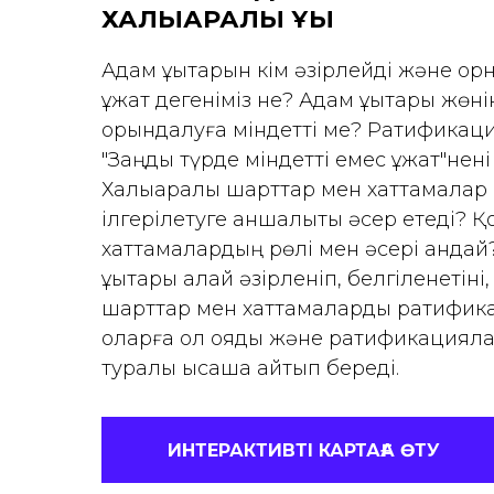
ХАЛЫҚАРАЛЫҚ ҚҰҚЫҚ
Адам құқықтарын кім әзірлейді және о
құжат дегеніміз не? Адам құқықтары жөн
орындалуға міндетті ме? Ратификаци
"Заңды түрде міндетті емес құжат"нені
Халықаралық шарттар мен хаттамалар а
ілгерілетуге қаншалықты әсер етеді?
хаттамалардың рөлі мен әсері қанда
құқықтары қалай әзірленіп, белгіленеті
шарттар мен хаттамаларды ратифика
оларға қол қояды және ратификациялау
туралы қысқаша айтып береді.
ИНТЕРАКТИВТІ КАРТАҒА ӨТУ