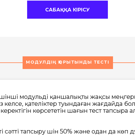
САБАҚҚА КІРІСУ
МОДУЛДІҢ ҚОРЫТЫНДЫ ТЕСТІ
з үшінші модульді қаншалықты жақсы меңгерг
із келсе, қателіктер туындаған жағдайда бо
 керектігін көрсететін шағын тест тапсыра а
ті сәтті тапсыру үшін 50% және одан да көп 