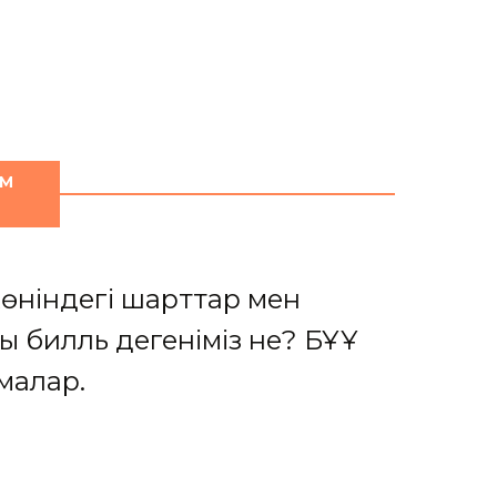
АМ
ы жөніндегі шарттар мен
ық билль дегеніміз не? БҰҰ
малар.