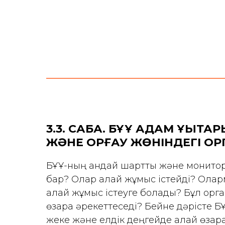
3.3. САБАҚ. БҰҰ АДАМ ҚҰҚЫҚТ
ЖӘНЕ ҚОРҒАУ ЖӨНІНДЕГІ О
БҰҰ-ның қандай шарттық және монито
бар? Олар қалай жұмыс істейді? Ола
қалай жұмыс істеуге болады? Бұл орг
өзара әрекеттеседі? Бейне дәрісте 
жеке және елдік деңгейде қалай өзара