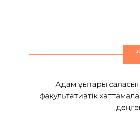
3
Адам құқықтары саласын
факультативтік хаттамалар
деңге