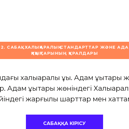
.2. САБАҚ. ХАЛЫҚАРАЛЫҚ СТАНДАРТТАР ЖӘНЕ АД
ҚҰҚЫҚТАРЫНЫҢ ҚҰРАЛДАРЫ
дағы халықаралық құқық. Адам құқықтар
. Адам құқықтары жөніндегі Халықарал
йіндегі жарғылық шарттар мен хатта
САБАҚҚА КІРІСУ