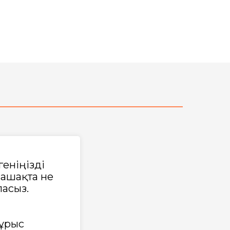
еніңізді
лашақта не
ласыз.
дұрыс