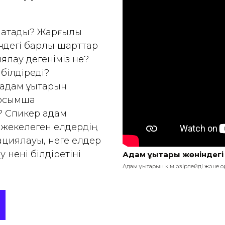
рнатады? Жарғылық
індегі барлық шарттар
ялау дегеніміз не?
 білдіреді?
дам құқықтарын
 Қосымша
й? Спикер адам
ні, жекелеген елдердің
циялауы, неге елдер
 нені білдіретіні
Адам құқықтары жөніндегі х
Адам құқықтарын кім әзірлейді және 