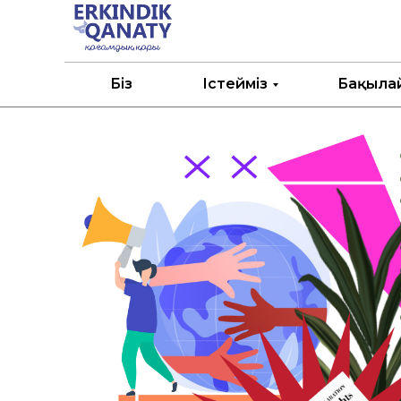
Біз
Істейміз
Бақыла