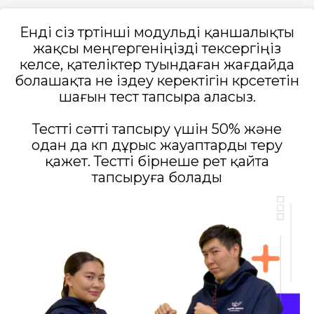
Енді сіз төртінші модульді қаншалықты
жақсы меңгергеніңізді тексергіңіз
келсе, қателіктер туындаған жағдайда
болашақта не іздеу керектігін көрсететін
шағын тест тапсыра аласыз.
Тестті сәтті тапсыру үшін 50% және
одан да көп дұрыс жауаптарды теру
қажет. Тестті бірнеше рет қайта
тапсыруға болады