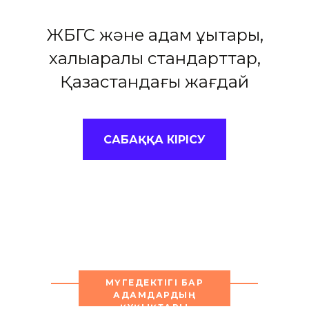
ЖБГС және адам құқықтары,
халықаралық стандарттар,
Қазақстандағы жағдай
САБАҚҚА КІРІСУ
МҮГЕДЕКТІГІ БАР
АДАМДАРДЫҢ
ҚҰҚЫҚТАРЫ