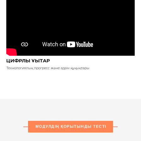
ЦИФРЛЫҚ ҚҰҚЫҚТАР
Технологиялық прогресс және адам құқықтары
МОДУЛДІҢ ҚОРЫТЫНДЫ ТЕСТІ