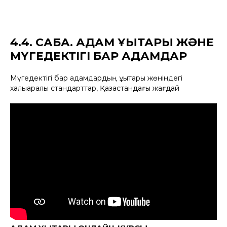
4.4. САБАҚ. АДАМ ҚҰҚЫҚТАРЫ ЖӘНЕ
МҮГЕДЕКТІГІ БАР АДАМДАР
Мүгедектігі бар адамдардың құқықтары жөніндегі
халықаралық стандарттар, Қазақстандағы жағдай