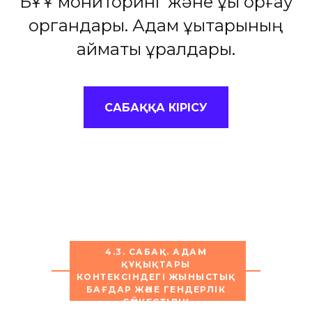
БҰҰ мониторинг және құқық қорғау
органдары. Адам құқықтарының
аймақтық құралдары.
САБАҚҚА КІРІСУ
4.3. САБАҚ. АДАМ
ҚҰҚЫҚТАРЫ
КОНТЕКСІНДЕГІ ЖЫНЫСТЫҚ
БАҒДАР ЖӘНЕ ГЕНДЕРЛІК
СӘЙКЕСТІЛІК