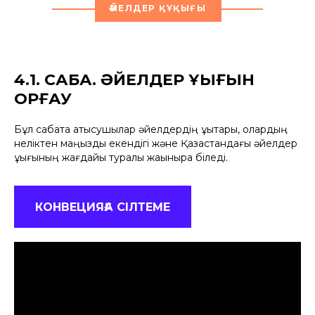
ӘЙЕЛДЕР ҚҰҚЫҒЫ
4.1. САБАҚ. ӘЙЕЛДЕР ҚҰҚЫҒЫН
ҚОРҒАУ
Бұл сабақта қатысушылар әйелдердің құқықтары, олардың
неліктен маңызды екендігі және Қазақстандағы әйелдер
құқығының жағдайы туралы жақынырақ біледі.
КОНВЕЦИЯҒА СІЛТЕМЕ