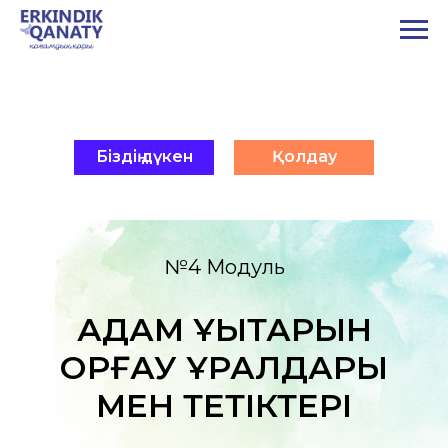
Біздің дүкен
Қолдау
№4 Модуль
АДАМ ҚҰҚЫҚТАРЫН
ҚОРҒАУ ҚҰРАЛДАРЫ
МЕН ТЕТІКТЕРІ