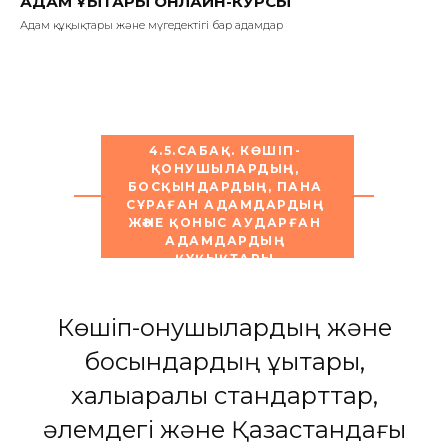
АДАМ ҚҰҚЫҚТАРЫ ОНЛАЙН-КУРСЫ
Адам құқықтары және мүгедектігі бар адамдар
4.5.САБАҚ. КӨШІП-
ҚОНУШЫЛАРДЫҢ,
БОСҚЫНДАРДЫҢ, ПАНА
СҰРАҒАН АДАМДАРДЫҢ
ЖӘНЕ ҚОНЫС АУДАРҒАН
АДАМДАРДЫҢ
ҚҰҚЫҚТАРЫ
Көшіп-қонушылардың және
босқындардың құқықтары,
халықаралық стандарттар,
әлемдегі және Қазақстандағы