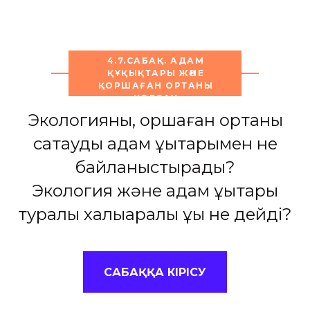
4.7.САБАҚ. АДАМ
ҚҰҚЫҚТАРЫ ЖӘНЕ
ҚОРШАҒАН ОРТАНЫ
ҚОРҒАУ
Экологияны, қоршаған ортаны
сақтауды адам құқықтарымен не
байланыстырады?
Экология және адам құқықтары
туралы халықаралық құқық не дейді?
САБАҚҚА КІРІСУ