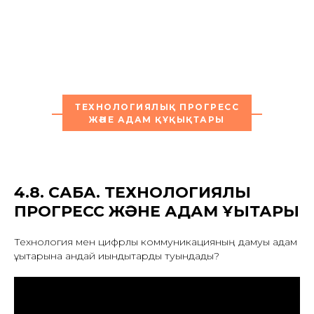
ТЕХНОЛОГИЯЛЫҚ ПРОГРЕСС
ЖӘНЕ АДАМ ҚҰҚЫҚТАРЫ
4.8. САБАҚ. ТЕХНОЛОГИЯЛЫҚ
ПРОГРЕСС ЖӘНЕ АДАМ ҚҰҚЫҚТАРЫ
Технология мен цифрлық коммуникацияның дамуы адам
құқықтарына қандай қиындықтарды туындады?