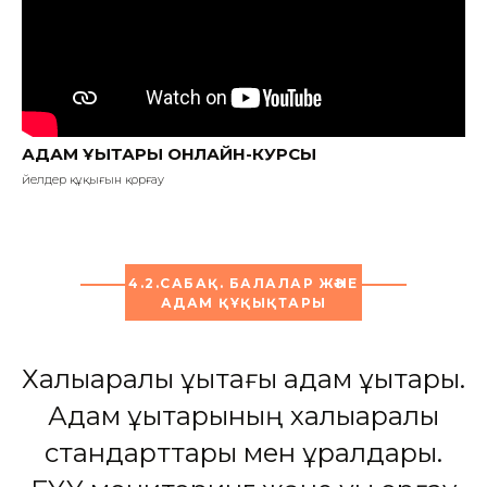
АДАМ ҚҰҚЫҚТАРЫ ОНЛАЙН-КУРСЫ
Әйелдер құқығын қорғау
4.2.САБАҚ. БАЛАЛАР ЖӘНЕ
АДАМ ҚҰҚЫҚТАРЫ
Халықаралық құқықтағы адам құқықтары.
Адам құқықтарының халықаралық
стандарттары мен құралдары.