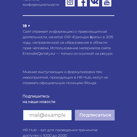
конфиденциальности
18 +
Сайт отражает информацию о правозащитной
деятельности, начатой ОФ «Еркіндік Қанаты» в 2015
году, направленной на образование в области
прав человека. Использование материалов сайта
ErkindikQanaty.kz — только со ссылкой на ресурс.
Мнение выступающих и формулировка тем
мероприятий, проходящих в HR Hub, могут не
отражать официальную позицию Фонда
Подпишитесь
на наши новости
Подписаться
HR Hub - зал для проведения тренингов
доступен с 10:00 до 20:00