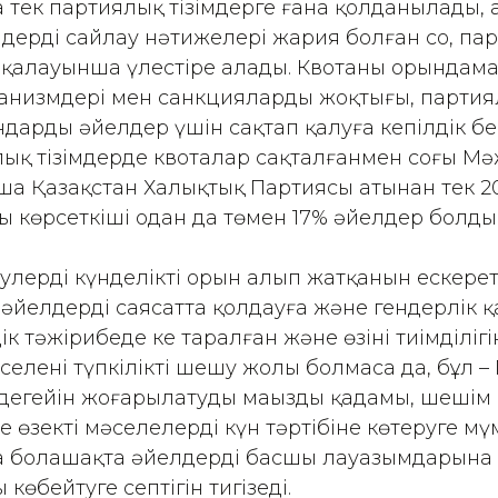
а тек партиялық тізімдерге ғана қолданылады, 
мдердің сайлау нәтижелері жария болған соң, па
 қалауынша үлестіре алады. Квотаның орындам
анизмдері мен санкциялардың жоқтығы, партия
дарды әйелдер үшін сақтап қалуға кепілдік бе
лық тізімдерде квоталар сақталғанмен соңғы Мә
а Қазақстан Халықтық Партиясы атынан тек 20
ң көрсеткіші одан да төмен 17% әйелдер болды
улердің күнделікті орын алып жатқанын ескерет
– әйелдерді саясатта қолдауға және гендерлік
к тәжірибеде кең таралған және өзінің тиімділіг
әселенің түпкілікті шешу жолы болмаса да, бұл 
 деңгейін жоғарылатудың маңызды қадамы, шеші
 өзекті мәселелерді күн тәртібіне көтеруге мүм
а болашақта әйелдердің басшы лауазымдарына қ
өбейтуге септігін тигізеді.