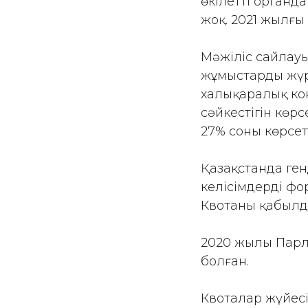
өкілетті органд
жоқ. 2021 жылғы
Мәжіліс сайлауы
жұмыстарды жүр
халықаралық ко
сәйкестігін көрс
27% соны көрсеті
Қазақстанда ген
келісімдерді фо
Квотаны қабылд
2020 жылы Парла
болған.
Квоталар жүйесі