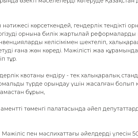
арында өзекті мәселелерді көтеруде Қазақстан 
 нәтижесі көрсеткендей, гендерлік тендікті ор
гізудің орнына билік жартылай реформаларды
нвенциялардың келісімімен шектеліп, халықар
етуді ғана жөн көреді. Мәжілістің жаңа құрамынд
п тұр.
дерлік квотаны ендіру - тек халықаралық стан
рмальды түрде орындау үшін жасалған болып к
амастан бұрын,
менттің төменгі палатасында әйел депутаттарды
 Мәжіліс пен мәслихаттағы әйелдердің үлесін 50