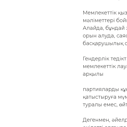
Мемлекеттік қыз
мәліметтері бой
Алайда, бұндай 
орын алуда, сая
басқарушылық о
Гендерлік теңдік
мемлекеттік лау
арқылы
партиялардың құ
қатыстыруға мүм
туралы емес, өй
Дегенмен, әйелде