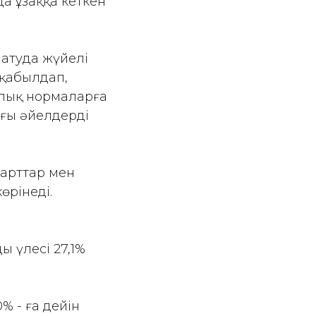
да ұзаққа кеткен
натуда жүйелі
 қабылдап,
алық нормаларға
ағы әйелдердің
дарттар мен
өрінеді.
ң үлесі 27,1%
% - ға дейін