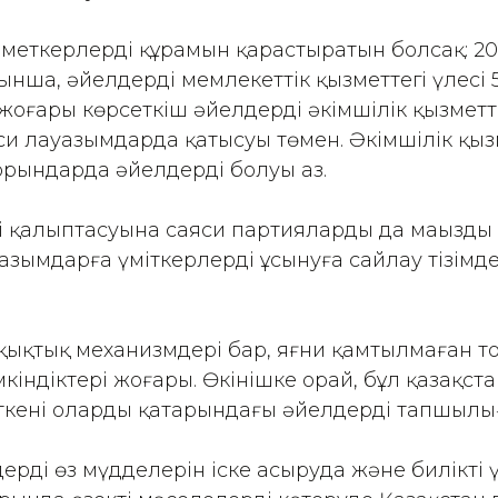
меткерлердің құрамын қарастыратын болсақ: 2
ынша, әйелдердің мемлекеттік қызметтегі үлесі 
жоғары көрсеткіш әйелдердің әкімшілік қызмет
си лауазымдарда қатысуы төмен. Әкімшілік қы
рындарда әйелдердің болуы аз.
тің қалыптасуына саяси партиялардың да маңызды 
азымдарға үміткерлерді ұсынуға сайлау тізімде
қықтық механизмдері бар, яғни қамтылмаған т
кіндіктері жоғары. Өкінішке орай, бұл қазақс
ткені олардың қатарындағы әйелдердің тапшылы
рдің өз мүдделерін іске асыруда және биліктің 