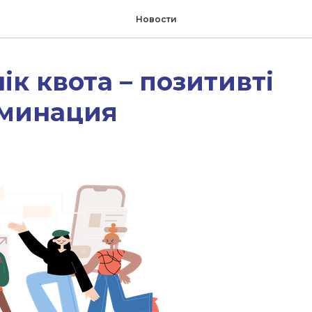
Новости
ік квота – позитивті
минация