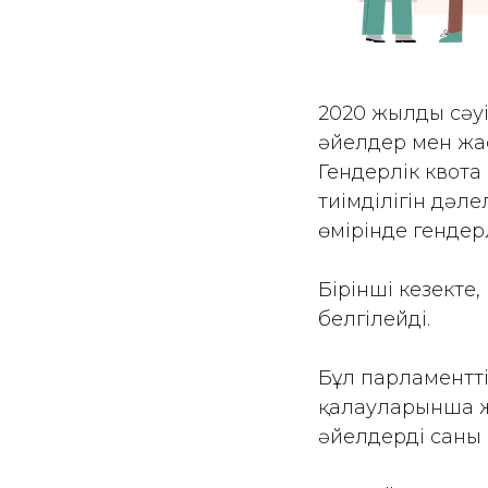
2020 жылдың сәу
әйелдер мен жас
Гендерлік квота 
тиімділігін дәле
өмірінде гендерл
Бірінші кезекте,
белгілейді.
Бұл парламенттік
қалауларынша ж
әйелдердің саны 