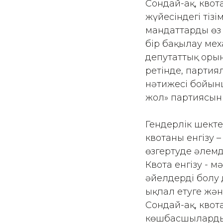
Сондай-ақ, квот
жүйесіндегі тізі
мандаттарды өз
бір бақылау мех
депутаттық орын
ретінде, партия
нәтижесі бойынш
жол» партиясыны
Гендерлік шекте
квотаны енгізу 
өзгертуде әлемді
Квота енгізу - м
әйелдердің болу
ықпал етуге және
Сондай-ақ, квот
көшбасшыларды к