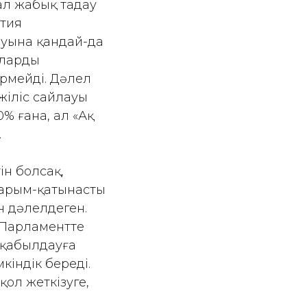
ал жабық таңдау
ртия
ауына қандай-да
лардың
рмейді. Дәлел
жіліс сайлауы
% ғана, ал «Ақ
.
ін болсақ,
 қарым-қатынасты
ін дәлелдеген.
– Парламентте
м қабылдауға
кіндік береді.
ол жеткізуге,