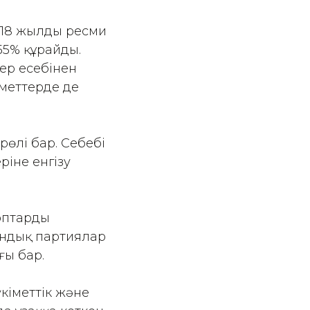
018 жылдың ресми
55% құрайды.
тер есебінен
зметтерде де
рөлі бар. Себебі
ріне енгізу
оптарды
тандық партиялар
ғы бар.
үкіметтік және