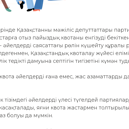
ірінде Қазақстанның мәжіліс депуттаттары парт
тарға отыз пайыздық квотаны енгізуді бекітке
- әйелдердің саясаттағы рөлін күшейту құралы ре
лдегенмен, Қазақстандық квоталау жүйесі еліміз
ік теңдіктің дамуына септігін тигізетіні күмән ту
 квота әйелдердің ғана емес, жас азаматтардың 
 тізімдегі әйелдердің үлесі түгелдей партиялар
асақталады, яғни квота жастармен толтырылып
аз болуы да мүмкін.