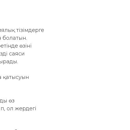
иялық тізімдерге
н болатын.
тінде өзінің
дің саяси
дырады.
да қатысуын
дың өз
, ол жердегі